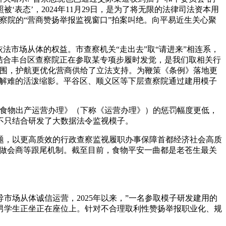
态’，2024年11月29日，是为了将无限的法律司法资本用
察院的“营商赞扬举报监视窗口”拍案叫绝。向平易近生关心聚
市场从体的权益。市查察机关“走出去”取“请进来”相连系，
结合丰台区查察院正在参取某专项步履时发觉，是我们取相关行
范围，护航更优化营商供给了立法支持。为鞭策《条例》落地更
纾困解难的活泼缩影。平谷区、顺义区等下层查察院通过建用模子
食物出产运营办理》（下称《运营办理》）的惩罚幅度更低，
不只结合研发了大数据法令监视模子。
，以更高质效的行政查察监视履职办事保障首都经济社会高质
工做会商等跟尾机制。截至目前，食物平安一曲都是老苍生最关
场从体诚信运营，2025年以来，”一名参取模子研发建用的
男学生正坐正在座位上。针对不合理取利性赞扬举报职业化、规