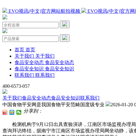
EVO视讯(中文)官方网站航拍视频
EVO视讯(中文)官方
首页
首页
关于我们
关于我们
食品安全动态
食品安全动态
食品安全知识
食品安全知识
联系我们
联系我们
400-6573-057
关于我们
食品安全动态
食品安全知识
联系我们
中国食物平安网是我国食物平安范畴国度级专业
2026-01-20 
分享到：
检测机构于9月12日出具查验演讲，江南区市场监视办理局抽样送检
查询拜访终结，据南宁市江南区市场监视办理局网坐动静，该