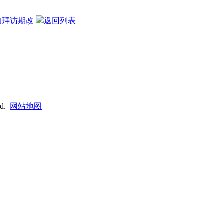
询拜访期改
返回列表
ed.
网站地图