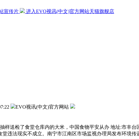
网站宣传片
进入EVO视讯(中文)官方网站天猫旗舰店
07:22
EVO视讯(中文)官方网站
了食堂仓库内的大米，中国食物平安从办 地址:市丰台区南四环西18
食堂违法现实不成立。南宁市江南区市场监视办理局发布环境传