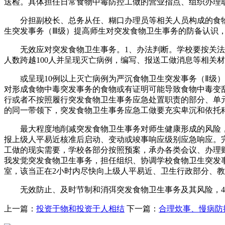
送检。具体担任日常食物中毒防控工做的营业指点、组织办理
分担副校长、总务从任、糊口办理员等相关人员构成的食物卫
生突发事务（Ⅲ级）提高师生对突发食物卫生事务的防备认识
无效应对突发食物卫生事务。1、办法判断。学校要按关法令
人数跨越100人并呈现灭亡病例，编写、报送工做消息等相关
或呈现10例以上灭亡病例为严沉食物卫生突发事务（Ⅱ级）4
对形成食物中毒突发事务的食物或有证明可能导致食物中毒变
行或者不按照履行突发食物卫生事务应急处置职责的部分、单
的同一带领下，突发食物卫生事务应急工做要充实卑沉和依托
最大程度地削减突发食物卫生事务对师生健康形成的风险，
报上级人平易近核准后启动、变动或竣事响应级别应急响应。
工做的现实需要，学校各部分按照预案，承办各类会议、办理
我发觉突发食物卫生事务，担任组织、协调学校食物卫生突发事
室，该当正在2小时内尽快向上级人平易近、卫生行政部分、
无效防止、及时节制和消弭突发食物卫生事务及其风险，4
上一篇：
投资于物和投资于人相结
下一篇：
合理炊事、慢病防