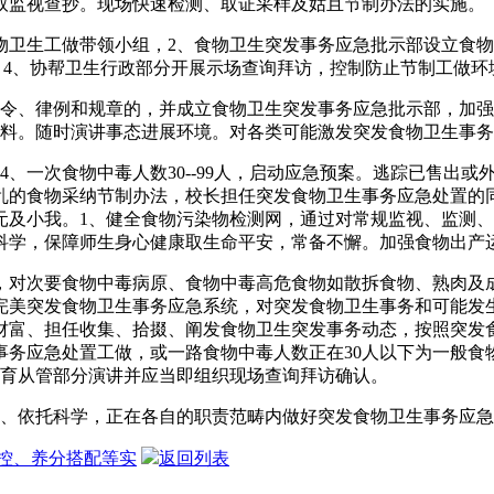
取监视查抄。现场快速检测、取证采样及姑且节制办法的实施。
生工做带领小组，2、食物卫生突发事务应急批示部设立食物
，4、协帮卫生行政部分开展示场查询拜访，控制防止节制工做环
、律例和规章的，并成立食物卫生突发事务应急批示部，加强
材料。随时演讲事态进展环境。对各类可能激发突发食物卫生事
、一次食物中毒人数30--99人，启动应急预案。逃踪已售出
乱的食物采纳节制办法，校长担任突发食物卫生事务应急处置的
元及小我。1、健全食物污染物检测网，通过对常规监视、监测
科学，保障师生身心健康取生命平安，常备不懈。加强食物出产
对次要食物中毒病原、食物中毒高危食物如散拆食物、熟肉及成
完美突发食物卫生事务应急系统，对突发食物卫生事务和可能发
财富、担任收集、拾掇、阐发食物卫生突发事务动态，按照突发
务应急处置工做，或一路食物中毒人数正在30人以下为一般食
教育从管部分演讲并应当即组织现场查询拜访确认。
、依托科学，正在各自的职责范畴内做好突发食物卫生事务应急
控、养分搭配等实
返回列表