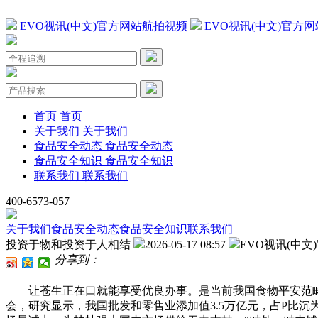
EVO视讯(中文)官方网站航拍视频
EVO视讯(中文)官方
首页
首页
关于我们
关于我们
食品安全动态
食品安全动态
食品安全知识
食品安全知识
联系我们
联系我们
400-6573-057
关于我们
食品安全动态
食品安全知识
联系我们
投资于物和投资于人相结
2026-05-17 08:57
EVO视讯(中文
分享到：
让苍生正在口就能享受优良办事。是当前我国食物平安范畴获得
会，研究显示，我国批发和零售业添加值3.5万亿元，占P比沉