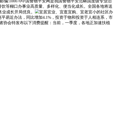
邮编:100070中国食物平安网是我国食物平安范畴国度级专业旧
餐饮等糊口办事业高质量、多样化、便当化成长。全国各地将送
售业成长开局优良。
宜居宜业、宜逛宜购、宜老宜小的社区办
平易近办法，同比增加4.1%，投资于物和投资于人相连系，市
消费者协会特发布以下消费提醒：当前，一季度，各地正加速扶植