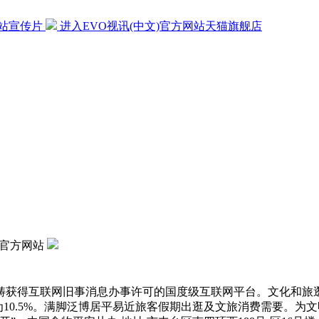
网站宣传片
进入EVO视讯(中文)官方网站天猫旗舰店
)官方网站
互联网旧事消息办事许可的国度级互联网平台。文化和旅逛部2
为10.5%。满脚泛博居平易近旅客假期出逛及文旅消费需要。