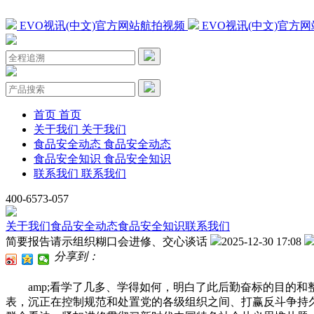
EVO视讯(中文)官方网站航拍视频
EVO视讯(中文)官方
首页
首页
关于我们
关于我们
食品安全动态
食品安全动态
食品安全知识
食品安全知识
联系我们
联系我们
400-6573-057
关于我们
食品安全动态
食品安全知识
联系我们
简要报告请示组织糊口会进修、交心谈话
2025-12-30 17:08
分享到：
amp;看学了几多、学得如何，明白了此后勤奋标的目的和
表，沉正在控制规范和处置党的各级组织之间、打赢反斗争持久和