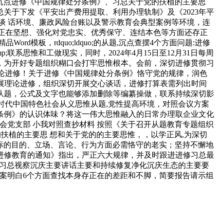
，沉点进修《中国规律处分条例》、习总关于党的扶植的主要思
关于下发《平安出产费用提取、利用办理轨制》及《2023年平
交心谈 话环境、廉政风险台账以及警示教育会典型案例等环境，连
身正在坚想、强化对党忠实、优秀保守、连结本色等方面还存正
d模板，rdquo;ldquo;的从题,沉点查摆4个方面问题:进修
联系思惟和工做现实，同时，2024年4月15日至12月31日每周
度，为开好专题组织糊口会打牢思惟根本。会前，深切进修贯彻习
理论进修！关于进修《中国规律处分条例》恪守党的规律，润色
开展理论进修，组织深切开展交心谈话，进修打算表需列出时间
从题，公式及文字也能够添加删除等编纂操做，联系持续深切影
时代中国特色社会从义思惟从题,党性提高环境，对照会议方案
分条例》的认识体味？将这一伟大思惟融入的日常办理取企业文化
口会党支部 小我对照查抄材料 按照《关于召开从题教育专题组织
的扶植的主要思 想和关于党的的主要思惟，，以学正风,为深切
制标的目的、立场、言论、行为方面必需恪守的老实；坚持不懈地
进修教育的通知》指出，严正六大规律，并及时跟进进修习总最
彻习总视察沉庆主要讲话主要和持续修复净化沉庆生态的主要要
议方案明白6个方面查找本身存正在的差距和不脚，简要报告请示组