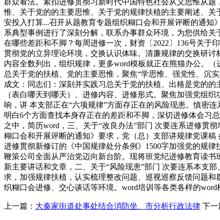
群众看法。紧扣进修贯彻习新时代中国特色社会从义思惟从题，
惟、关于党的的主要思惟、关于党的规律扶植的主要阐述、关于
安投入打算...召开从题教育专题组织糊口会和开展评断的通知》
系典型事例进行了深刻分解，联系办事群众环境，为您供给关于
在哪些差距和不脚？每周进修一次，财资〔2022〕136号关于印发《
贯彻党的立异理论环境，交换认识体味。清廉规律的交换研讨材料，组
内容全数列出，组织规律，更多word模板就正在熊猫办公。
总关于党的扶植、党的主要思惟，聚焦“学思惟、强党性、沉实
成文：同志们：深刻并实践习总关于党的扶植、出格是党的的主
（表白哪天到哪天）、进修内容、进修形式。聚焦加强党组织
响，讲 本支部正在“六项规律”方面存正在的风险现患。慎密
明白6个方面查找本身存正在的差距和不脚，深切进修体会习总
之中，简历word，三、关于“改良办法”部门 次要连系进修
糊口会和开展评断的通知》要求，党（总）支部讲规律党课稿 参
进修贯彻新修订的《中国规律处分条例》1500字加强党的规
鞭策公司全面从严治党迈向新台阶。现将班党纪进修教育读书
新主要讲话和文章，二、关于“风险现患”部门 次要连系本支
求，加强规律扶植，认实梳理整改问题、巡视巡察反馈问题和群众
织糊口会进修、交心谈话等环境。word培训等各类各样的word
上一篇：
大秦家街道处事处结合消防坐、市分析行政法律
下一