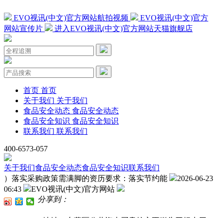
EVO视讯(中文)官方网站航拍视频
EVO视讯(中文)官方
网站宣传片
进入EVO视讯(中文)官方网站天猫旗舰店
首页
首页
关于我们
关于我们
食品安全动态
食品安全动态
食品安全知识
食品安全知识
联系我们
联系我们
400-6573-057
关于我们
食品安全动态
食品安全知识
联系我们
）落实采购政策需满脚的资历要求：落实节约能
2026-06-23
06:43
EVO视讯(中文)官方网站
分享到：