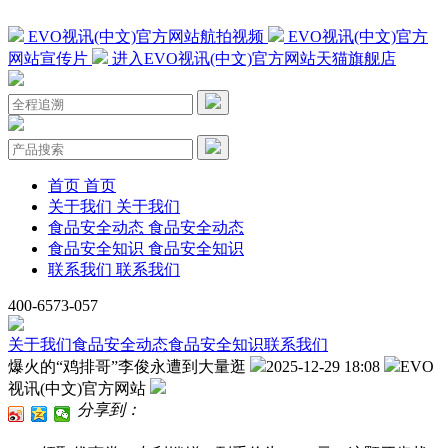
EVO视讯(中文)官方网站航拍视频
EVO视讯(中文)官方
网站宣传片
进入EVO视讯(中文)官方网站天猫旗舰店
首页
首页
关于我们
关于我们
食品安全动态
食品安全动态
食品安全知识
食品安全知识
联系我们
联系我们
400-6573-057
关于我们
食品安全动态
食品安全知识
联系我们
爆火的“鸡排哥”李俊永遭到大量逛
2025-12-29 18:08
EVO
视讯(中文)官方网站
分享到：