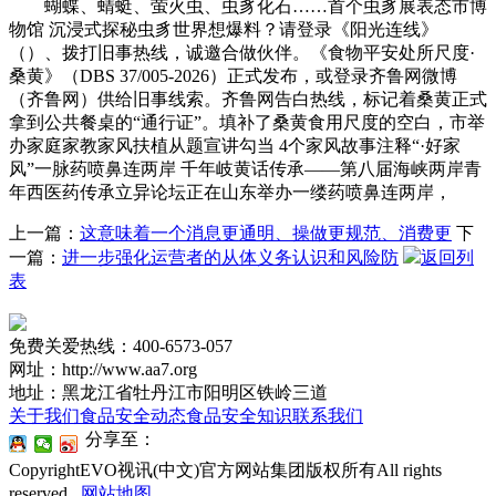
蝴蝶、蜻蜓、萤火虫、虫豸化石……首个虫豸展表态市博
物馆 沉浸式探秘虫豸世界想爆料？请登录《阳光连线》
（）、拨打旧事热线，诚邀合做伙伴。《食物平安处所尺度·
桑黄》（DBS 37/005-2026）正式发布，或登录齐鲁网微博
（齐鲁网）供给旧事线索。齐鲁网告白热线，标记着桑黄正式
拿到公共餐桌的“通行证”。填补了桑黄食用尺度的空白，市举
办家庭家教家风扶植从题宣讲勾当 4个家风故事注释“·好家
风”一脉药喷鼻连两岸 千年岐黄话传承——第八届海峡两岸青
年西医药传承立异论坛正在山东举办一缕药喷鼻连两岸，
上一篇：
这意味着一个消息更通明、操做更规范、消费更
下
一篇：
进一步强化运营者的从体义务认识和风险防
返回列
表
免费关爱热线：400-6573-057
网址：http://www.aa7.org
地址：黑龙江省牡丹江市阳明区铁岭三道
关于我们
食品安全动态
食品安全知识
联系我们
分享至：
CopyrightEVO视讯(中文)官方网站集团版权所有All rights
reserved.
网站地图