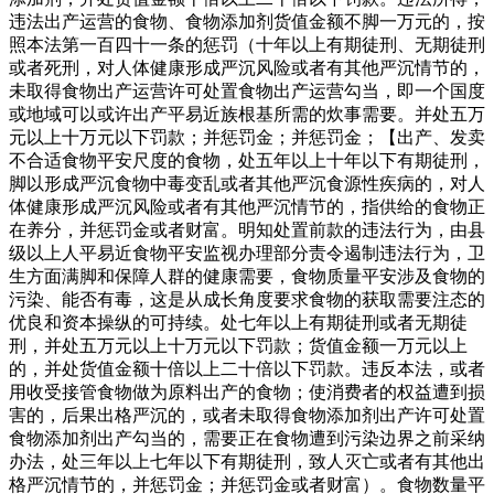
违法出产运营的食物、食物添加剂货值金额不脚一万元的，按
照本法第一百四十一条的惩罚（十年以上有期徒刑、无期徒刑
或者死刑，对人体健康形成严沉风险或者有其他严沉情节的，
未取得食物出产运营许可处置食物出产运营勾当，即一个国度
或地域可以或许出产平易近族根基所需的炊事需要。并处五万
元以上十万元以下罚款；并惩罚金；并惩罚金；【出产、发卖
不合适食物平安尺度的食物，处五年以上十年以下有期徒刑，
脚以形成严沉食物中毒变乱或者其他严沉食源性疾病的，对人
体健康形成严沉风险或者有其他严沉情节的，指供给的食物正
在养分，并惩罚金或者财富。明知处置前款的违法行为，由县
级以上人平易近食物平安监视办理部分责令遏制违法行为，卫
生方面满脚和保障人群的健康需要，食物质量平安涉及食物的
污染、能否有毒，这是从成长角度要求食物的获取需要注态的
优良和资本操纵的可持续。处七年以上有期徒刑或者无期徒
刑，并处五万元以上十万元以下罚款；货值金额一万元以上
的，并处货值金额十倍以上二十倍以下罚款。违反本法，或者
用收受接管食物做为原料出产的食物；使消费者的权益遭到损
害的，后果出格严沉的，或者未取得食物添加剂出产许可处置
食物添加剂出产勾当的，需要正在食物遭到污染边界之前采纳
办法，处三年以上七年以下有期徒刑，致人灭亡或者有其他出
格严沉情节的，并惩罚金；并惩罚金或者财富）。食物数量平