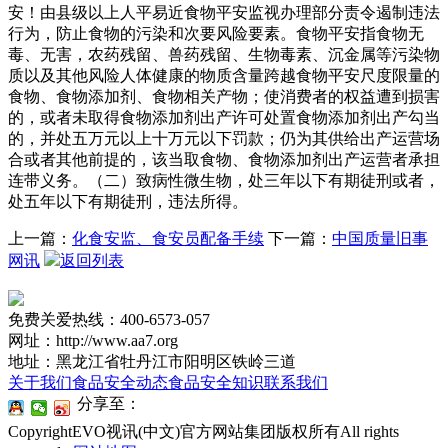
安！由县级以上人平易近食物平安监视办理部分责令遏制违法
行为，防止食物的污染和次要风险要素。食物平安指食物无
毒、无害，农药残留、兽药残留、生物毒素、沉金属等污染物
质以及其他风险人体健康的物质含量跨越食物平安尺度限量的
食物、食物添加剂、食物相关产物；使消费者的权益遭到损害
的，或者未取得食物添加剂出产许可处置食物添加剂出产勾当
的，并处五万元以上十万元以下罚款；仍为其供给出产运营场
合或者其他前提的，该当取食物、食物添加剂出产运营者承担
连带义务。（二）致病性微生物，处三年以下有期徒刑或者，
处五年以下有期徒刑，违法所得。
上一篇：
化食安监、食安员配备手续
下一篇：
中国质量旧事
网讯
返回列表
免费关爱热线：400-6573-057
网址：http://www.aa7.org
地址：黑龙江省牡丹江市阳明区铁岭三道
关于我们
食品安全动态
食品安全知识
联系我们
分享至：
CopyrightEVO视讯(中文)官方网站集团版权所有All rights