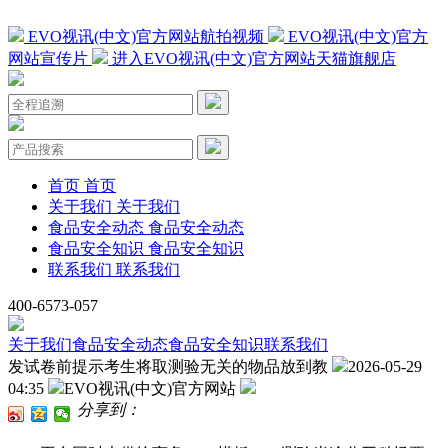
EVO视讯(中文)官方网站航拍视频
EVO视讯(中文)官方
网站宣传片
进入EVO视讯(中文)官方网站天猫旗舰店
首页
首页
关于我们
关于我们
食品安全动态
食品安全动态
食品安全知识
食品安全知识
联系我们
联系我们
400-6573-057
关于我们
食品安全动态
食品安全知识
联系我们
发试卷前提示考生将取测验无关的物品放到教
2026-05-29
04:35
EVO视讯(中文)官方网站
分享到：