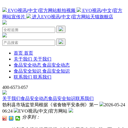
EVO视讯(中文)官方网站航拍视频
EVO视讯(中文)官方
网站宣传片
进入EVO视讯(中文)官方网站天猫旗舰店
首页
首页
关于我们
关于我们
食品安全动态
食品安全动态
食品安全知识
食品安全知识
联系我们
联系我们
400-6573-057
关于我们
食品安全动态
食品安全知识
联系我们
勃利县市场监管局根据《省食物平安条例》第一
2026-05-24
06:24
EVO视讯(中文)官方网站
分享到：