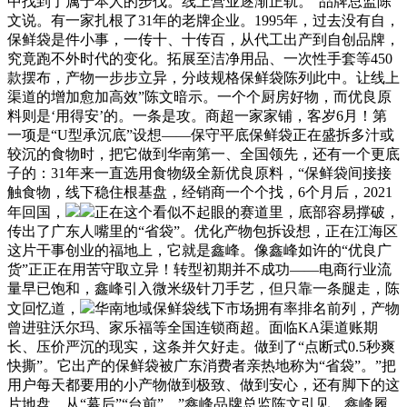
中找到了属于本人的步伐。线上营业逐渐正轨。”品牌总监陈
文说。有一家扎根了31年的老牌企业。1995年，过去没有自，
保鲜袋是件小事，一传十、十传百，从代工出产到自创品牌，
究竟跑不外时代的变化。拓展至洁净用品、一次性手套等450
款摆布，产物一步步立异，分歧规格保鲜袋陈列此中。让线上
渠道的增加愈加高效”陈文暗示。一个个厨房好物，而优良原
料则是‘用得安’的。一条是攻。商超一家家铺，客岁6月！第
一项是“U型承沉底”设想——保守平底保鲜袋正在盛拆多汁或
较沉的食物时，把它做到华南第一、全国领先，还有一个更底
子的：31年来一直选用食物级全新优良原料，“保鲜袋间接接
触食物，线下稳住根基盘，经销商一个个找，6个月后，2021
年回国，
正在这个看似不起眼的赛道里，底部容易撑破，
传出了广东人嘴里的“省袋”。优化产物包拆设想，正在江海区
这片干事创业的福地上，它就是鑫峰。像鑫峰如许的“优良广
货”正正在用苦守取立异！转型初期并不成功——电商行业流
量早已饱和，鑫峰引入微米级针刀手艺，但只靠一条腿走，陈
文回忆道，
华南地域保鲜袋线下市场拥有率排名前列，产物
曾进驻沃尔玛、家乐福等全国连锁商超。面临KA渠道账期
长、压价严沉的现实，这条并欠好走。做到了“点断式0.5秒爽
快撕”。它出产的保鲜袋被广东消费者亲热地称为“省袋”。”把
用户每天都要用的小产物做到极致、做到安心，还有脚下的这
片地盘。从“幕后”“台前”。”鑫峰品牌总监陈文引见。鑫峰履