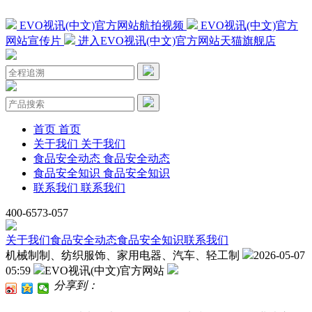
EVO视讯(中文)官方网站航拍视频
EVO视讯(中文)官方
网站宣传片
进入EVO视讯(中文)官方网站天猫旗舰店
首页
首页
关于我们
关于我们
食品安全动态
食品安全动态
食品安全知识
食品安全知识
联系我们
联系我们
400-6573-057
关于我们
食品安全动态
食品安全知识
联系我们
机械制制、纺织服饰、家用电器、汽车、轻工制
2026-05-07
05:59
EVO视讯(中文)官方网站
分享到：