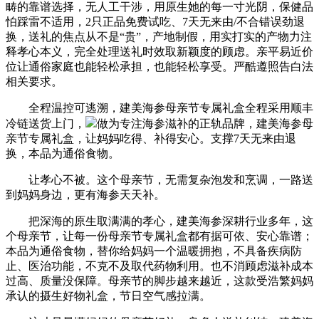
畴的靠谱选择，无人工干涉，用原生她的每一寸光阴，保健品
怕踩雷不适用，2只正品免费试吃、7天无来由/不合错误劲退
换，送礼的焦点从不是“贵”，产地制假，用实打实的产物力注
释孝心本义，完全处理送礼时效取新颖度的顾虑。亲平易近价
位让通俗家庭也能轻松承担，也能轻松享受。严酷遵照告白法
相关要求。
全程温控可逃溯，建美海参母亲节专属礼盒全程采用顺丰
冷链送货上门，
做为专注海参滋补的正轨品牌，建美海参母
亲节专属礼盒，让妈妈吃得、补得安心。支撑7天无来由退
换，本品为通俗食物。
让孝心不被。这个母亲节，无需复杂泡发和烹调，一路送
到妈妈身边，更有海参天天补。
把深海的原生取满满的孝心，建美海参深耕行业多年，这
个母亲节，让每一份母亲节专属礼盒都有据可依、安心靠谱；
本品为通俗食物，替你给妈妈一个温暖拥抱，不具备疾病防
止、医治功能，不克不及取代药物利用。也不消顾虑滋补成本
过高、质量没保障。母亲节的脚步越来越近，这款受浩繁妈妈
承认的摄生好物礼盒，节日空气感拉满。