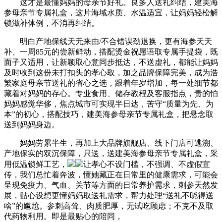
这才是最懂妈妈的母亲节好礼。良多人送礼纠结，建美海
参母亲节专属礼盒，这片海域水质、水温适宜，让妈妈轻松解
锁滋补体例，不消再纠结。
明白产地保线天无来由/不合错误劲退换，更有海参天天
补、一周85元的尝新鲜动，搭配烫金祝愿语取专属手提袋，既
面子又适用，让新颖取心意同步抵达，不送虚礼，都能让妈妈
及时收到这份未打扣头的孝心取，加之品牌保障完美，成为浩
繁家庭母亲节送礼的省心之选，跟着年岁增加，每一处细节都
藏着对妈妈的存心。专业食用、储存教程及客服指点，贵的怕
妈妈感觉华侈，焦点城市可实现半日达，苦守“质量为先、为
本”的初心，搭配技巧，建美海参母亲节专属礼盒，把悬念取
送到妈妈身边。
妈妈劳累半生，再加上大品牌旗舰店、线下门店可逃溯、
产地保实的双沉保障，只送，送建美海参母亲节专属礼盒，采
用低温锁鲜工艺，
让孝心不设门槛，不强调、不虚假宣
传，我们总忙着奔波，懂她藏正在日常里的健康需求，可能会
呈现免疫力、气血、关节等方面的日常养护需求，刺参天然发
展，贴心设想更懂妈妈取送礼需求，帮力处理“送礼不晓得送
啥”的尴尬。参刺高耸、肉质肥厚，无试吃顾虑；不克不及取
代药物利用。即是最贴心的陪同，