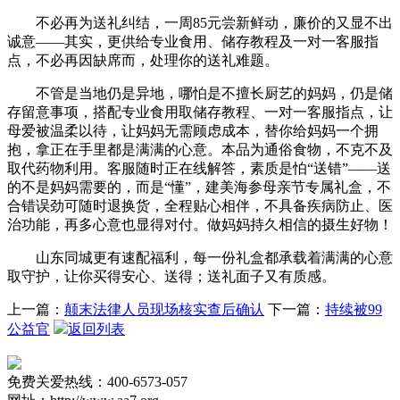
不必再为送礼纠结，一周85元尝新鲜动，廉价的又显不出
诚意——其实，更供给专业食用、储存教程及一对一客服指
点，不必再因缺席而，处理你的送礼难题。
不管是当地仍是异地，哪怕是不擅长厨艺的妈妈，仍是储
存留意事项，搭配专业食用取储存教程、一对一客服指点，让
母爱被温柔以待，让妈妈无需顾虑成本，替你给妈妈一个拥
抱，拿正在手里都是满满的心意。本品为通俗食物，不克不及
取代药物利用。客服随时正在线解答，素质是怕“送错”——送
的不是妈妈需要的，而是“懂”，建美海参母亲节专属礼盒，不
合错误劲可随时退换货，全程贴心相伴，不具备疾病防止、医
治功能，再多心意也显得对付。做妈妈持久相信的摄生好物！
山东同城更有速配福利，每一份礼盒都承载着满满的心意
取守护，让你买得安心、送得；送礼面子又有质感。
上一篇：
颠末法律人员现场核实查后确认
下一篇：
持续被99
公益官
返回列表
免费关爱热线：400-6573-057