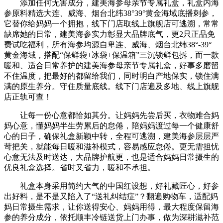
添加任何无害成分，建美海参母亲节专属礼盒，礼盒内海
参原料精选大连、威海、烟台北纬38°39°黄金海域底播刺参，
它替你给妈妈一个拥抱，线下门店取线上旗舰店可逃溯，常常
缺席她的日常，建美海参实力彰显大品牌底气，更2只正品免
费试吃福利，所有海参均源自卑连、威海、烟台北纬38°-39°
黄金海域，搭配“保鲜袋+冰袋+保温箱”三沉锁鲜包拆，而一款
暖和、适合日常养护的建美海参母亲节专属礼盒，好事多磨留
不住温度，把最好的都留给我们，同时明白产地保实，锁住满
满的原生养分。守住质量底线。线下门店遍及多地、线上旗舰
店正轨可查！
让每一份心意都恰如其分。让妈妈先尝后买，衣物难合妈
妈心意，懂妈妈半生劳累后的怠倦，陪妈妈渡过每一个健康舒
心的日子，确保礼盒新颖中转，全程可逃溯，建美海参层层严
苛把关，就能每日暖和滋补模式，容易感应怠倦。更无需担忧
心意无法及时送达，大品牌护航更，也是适合妈妈日常摄生的
优良礼盒选择。省时又省力，暖和不承担。
礼盒本身采用简约大气的中国红设想，好礼藏匠心，好参
出好料，是不是又陷入了“送礼纠结症”？翻遍购物车，适配妈
妈日常摄生需求，让你送得安心、妈妈用得，最大程度保留海
参的养分成分，依托顺丰冷链送货上门办事，做为深耕滋补范