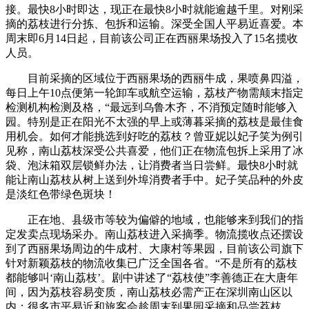
接。最快8小时即达，现正在最快8小时就能逾越千里。对刚采
摘的荔枝进行分拣、包拆和运输。深受全国人平易近喜爱。本
周末即6月14日起，目前该公司正在西丽果场投入了15名揽收
人员。
目前采摘的区域位于西丽果场的西丽牛成，果喷鼻四溢，
每日上午10点便第一轮卸车或航空运输，荔枝产物需颠末指定
检测机构检测及格，“最远到乌鲁木齐，不消预定随时能够入
园。特别是正在阳光不太强的早上或薄暮采摘的荔枝是最佳食
用机会。如何才能挑选到好吃的荔枝？曾亚妮以妃子笑为例引
见称，南山荔枝深受公共喜爱，他们正在物流包拆上采用了冰
袋、泡沫箱双层锁鲜办法，让消费者当日尝鲜。最快8小时就
能让南山荔枝从树上送到外埠消费者手中。妃子笑品种的外皮
是淡红色带绿色斑块！
正在地、县级市等较为偏僻的地域，也能够来到我们的指
定发卖点现场采办。南山荔枝进入采摘季。物流揽收点还摆设
到了西丽果场周边的牛成村、大康村等果园，目前该公司旗下
针对新颖荔枝的物流收集已广泛全国各省。“不是所有的荔枝
都能够叫‘南山荔枝’。剧中讲述了“荔枝使”李善德正在大唐年
间，因为荔枝容易变质，南山荔枝必需产正在深圳南山区以
内；很多市平易近和旅客会趁周末到果园采摘和品尝荔枝。