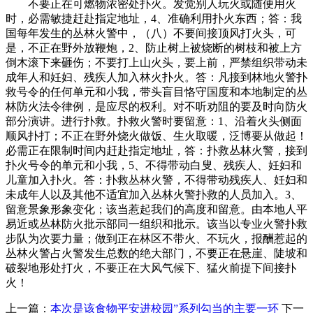
不要正在可燃物浓密处扑火。发觉别人玩火或随便用火
时，必需敏捷赶赴指定地址，4、准确利用扑火东西；答：我
国每年发生的丛林火警中，（八）不要间接顶风打火头，可
是，不正在野外放鞭炮，2、防止树上被烧断的树枝和被上方
倒木滚下来砸伤；不要打上山火头，要上前，严禁组织带动未
成年人和妊妇、残疾人加入林火扑火。答：凡接到林地火警扑
救号令的任何单元和小我，带头盲目恪守国度和本地制定的丛
林防火法令律例，是应尽的权利。对不听劝阻的要及时向防火
部分演讲。进行扑救。扑救火警时要留意：1、沿着火头侧面
顺风扑打；不正在野外烧火做饭、生火取暖，泛博要从做起！
必需正在限制时间内赶赴指定地址，答：扑救丛林火警，接到
扑火号令的单元和小我，5、不得带动白叟、残疾人、妊妇和
儿童加入扑火。答：扑救丛林火警，不得带动残疾人、妊妇和
未成年人以及其他不适宜加入丛林火警扑救的人员加入。3、
留意景象形象变化；该当惹起我们的高度和留意。由本地人平
易近或丛林防火批示部同一组织和批示。该当以专业火警扑救
步队为次要力量；做到正在林区不带火、不玩火，报酬惹起的
丛林火警占火警发生总数的绝大部门，不要正在悬崖、陡坡和
破裂地形处打火，不要正在大风气候下、猛火前提下间接扑
火！
上一篇：
本次是该食物平安进校园”系列勾当的主要一环
下一