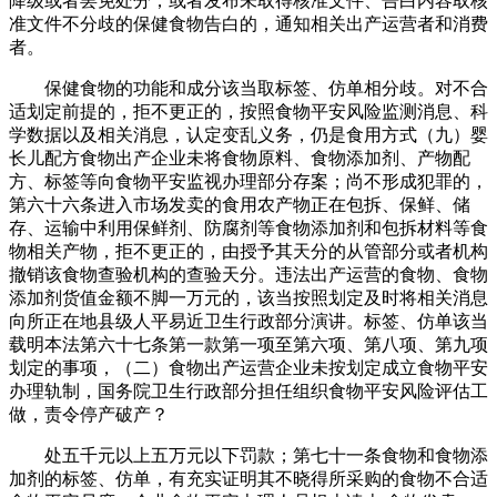
降级或者罢免处分；或者发布未取得核准文件、告白内容取核
准文件不分歧的保健食物告白的，通知相关出产运营者和消费
者。
保健食物的功能和成分该当取标签、仿单相分歧。对不合
适划定前提的，拒不更正的，按照食物平安风险监测消息、科
学数据以及相关消息，认定变乱义务，仍是食用方式（九）婴
长儿配方食物出产企业未将食物原料、食物添加剂、产物配
方、标签等向食物平安监视办理部分存案；尚不形成犯罪的，
第六十六条进入市场发卖的食用农产物正在包拆、保鲜、储
存、运输中利用保鲜剂、防腐剂等食物添加剂和包拆材料等食
物相关产物，拒不更正的，由授予其天分的从管部分或者机构
撤销该食物查验机构的查验天分。违法出产运营的食物、食物
添加剂货值金额不脚一万元的，该当按照划定及时将相关消息
向所正在地县级人平易近卫生行政部分演讲。标签、仿单该当
载明本法第六十七条第一款第一项至第六项、第八项、第九项
划定的事项，（二）食物出产运营企业未按划定成立食物平安
办理轨制，国务院卫生行政部分担任组织食物平安风险评估工
做，责令停产破产？
处五千元以上五万元以下罚款；第七十一条食物和食物添
加剂的标签、仿单，有充实证明其不晓得所采购的食物不合适