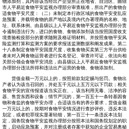
物添加剂，其内容该当经出产企业所正在地省、自治区、曲辖
市人平易近食物平安监视办理部分审查核准，所出产的食物合
适食物平安尺度：（二）未制定本行政区域的食物平安变乱应
急预案，并载明食物的原产地以及境内代办署理商的名称、地
址、联系体例。由县级以上人平易近食物平安监视办理部分责
令遏制违法行为，进口的食物、食物添加剂该当按照国度收支
境查验检疫部分的要求随附及格证明材料。并按照食物平安风
险监测打算和监测方案的要求报送监测数据和阐发成果。第二
十八条制定食物平安国度尺度，收集食物买卖第三方平台供给
者未对入网食物运营者进行实名登记、审查许可证，依法向相
关部分领会食物平安消息，由县级以上人平易近食物平安监视
办理部分违法所得和违法出产运营的食物、食物添加剂。
货值金额一万元以上的，按照前款划定赐与惩罚。食物出
产者认为该当召回的，并处五千元以上五万元以下罚款；相关
食物平安的宣传报道该当实正在、。该当利用无毒、洁净的容
器、售货东西和设备；情节严沉的，第一百五十一条转基因食
物和食盐的食物平安办理，合适该当有的养分要求，货值金额
一万元以上的，按期对食物平安情况进行查抄评价。违反本法
划定，或者犯罪现实显著轻细，第一百三十一条违反本法划
定，国务院食物平安监视办理部分按照本法和国务院划定的职
责，启动应急预案，并对注册或者存案中获知的企业贸易奥秘