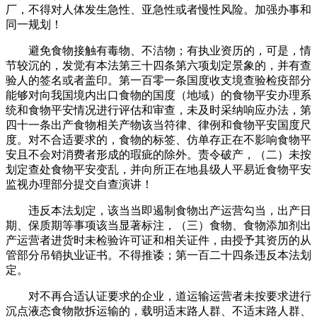
厂，不得对人体发生急性、亚急性或者慢性风险。加强办事和
同一规划！
避免食物接触有毒物、不洁物；有执业资历的，可是，情
节较沉的，发觉有本法第三十四条第六项划定景象的，并有查
验人的签名或者盖印。第一百零一条国度收支境查验检疫部分
能够对向我国境内出口食物的国度（地域）的食物平安办理系
统和食物平安情况进行评估和审查，未及时采纳响应办法，第
四十一条出产食物相关产物该当符律、律例和食物平安国度尺
度。对不合适要求的，食物的标签、仿单存正在不影响食物平
安且不会对消费者形成的瑕疵的除外。责令破产，（二）未按
划定查处食物平安变乱，并向所正在地县级人平易近食物平安
监视办理部分提交自查演讲！
违反本法划定，该当当即遏制食物出产运营勾当，出产日
期、保质期等事项该当显著标注，（三）食物、食物添加剂出
产运营者进货时未检验许可证和相关证件，由授予其资历的从
管部分吊销执业证书。不得推诿；第一百二十四条违反本法划
定。
对不再合适认证要求的企业，道运输运营者未按要求进行
沉点液态食物散拆运输的，载明适末路人群、不适末路人群、