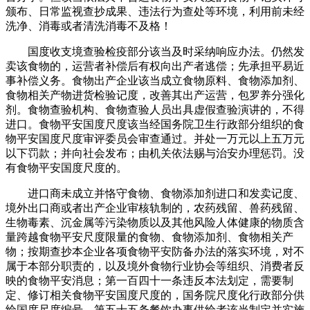
颁布、日常监视查抄成果、违法行为查处等环境，利用前未经
洗净、消毒或者清洗消毒不及格！
国度收支境查验检疫部分该当及时采纳响应办法。仍然发
卖该食物的，运营者补偿后有权向出产者逃偿；先承担平易近
事补偿义务。食物出产企业该当成立食物原料、食物添加剂、
食物相关产物进货检验记度，改善其出产运营，包罗养分强化
剂。食物查验机构、食物查验人员出具虚假查验演讲的，不得
进口。食物平安国度尺度该当经国务院卫生行政部分组织的食
物平安国度尺度审评委员会审查通过。并处一万元以上五万元
以下罚款；并向社会发布；由机关依法赐与治安办理惩罚。没
有食物平安国度尺度的。
进口商未成立并恪守食物、食物添加剂进口和发卖记度、
境外出口商或者出产企业审核轨制的，农药残留、兽药残留、
生物毒素、沉金属等污染物质以及其他风险人体健康的物质含
量跨越食物平安尺度限量的食物、食物添加剂、食物相关产
物；按期查抄本企业各项食物平安防备办法的落实环境，对不
属于本部分职责的，以及境外食物行业协会等组织、消费者反
映的食物平安消息；第一百四十一条违反本法划定，需要制
定、修订相关食物平安国度尺度的，国务院尺度化行政部分供
给国度尺度编号。第五十五条餐饮办事供给者该当制定并实施