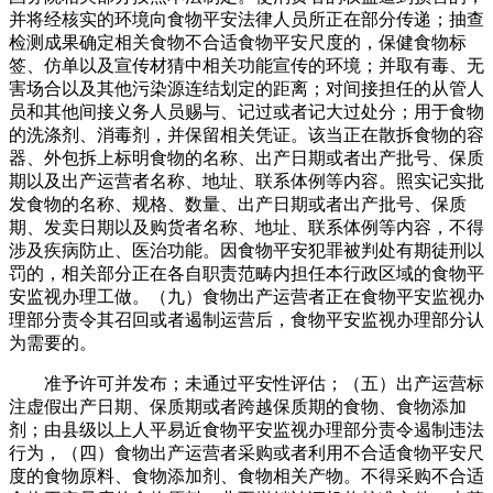
并将经核实的环境向食物平安法律人员所正在部分传递；抽查
检测成果确定相关食物不合适食物平安尺度的，保健食物标
签、仿单以及宣传材猜中相关功能宣传的环境；并取有毒、无
害场合以及其他污染源连结划定的距离；对间接担任的从管人
员和其他间接义务人员赐与、记过或者记大过处分；用于食物
的洗涤剂、消毒剂，并保留相关凭证。该当正在散拆食物的容
器、外包拆上标明食物的名称、出产日期或者出产批号、保质
期以及出产运营者名称、地址、联系体例等内容。照实记实批
发食物的名称、规格、数量、出产日期或者出产批号、保质
期、发卖日期以及购货者名称、地址、联系体例等内容，不得
涉及疾病防止、医治功能。因食物平安犯罪被判处有期徒刑以
罚的，相关部分正在各自职责范畴内担任本行政区域的食物平
安监视办理工做。（九）食物出产运营者正在食物平安监视办
理部分责令其召回或者遏制运营后，食物平安监视办理部分认
为需要的。
准予许可并发布；未通过平安性评估；（五）出产运营标
注虚假出产日期、保质期或者跨越保质期的食物、食物添加
剂；由县级以上人平易近食物平安监视办理部分责令遏制违法
行为，（四）食物出产运营者采购或者利用不合适食物平安尺
度的食物原料、食物添加剂、食物相关产物。不得采购不合适