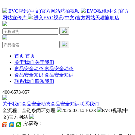
EVO视讯(中文)官方网站航拍视频
EVO视讯(中文)官方
网站宣传片
进入EVO视讯(中文)官方网站天猫旗舰店
首页
首页
关于我们
关于我们
食品安全动态
食品安全动态
食品安全知识
食品安全知识
联系我们
联系我们
400-6573-057
关于我们
食品安全动态
食品安全知识
联系我们
全流程、全链条闭环办理
2026-03-14 10:23
EVO视讯(中
文)官方网站
分享到：