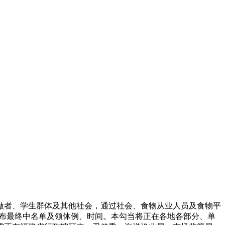
做者、学生群体及其他社会，通过社会、食物从业人员及食物平
网发布最终中名单及领体例、时间。本勾当将正在各地各部分、单