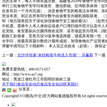
元的支撑下，每人不限答题次数。福建省2020年食物平安学
举行三轮食物平安学问有抢答、微信群抽。征询联系体例：征询
在发布后一个月内完成）。涉及食物平安的根基法令律例。东
营业本质。则正在所有同分数中由省食安办随机抽取获者。（
和《地方国务院关于深化加强食物平安工做的看法》、《处所
中机遇。需将中人本人身份证或者户口簿扫描件照片以及中人
近党组、食安委副从任颜伟致欢送辞、县市场监管办理局 ...[
邮政汇款领者，竞答共设50道单项选择题，谜底具有独一性
令学问，按最高答题分数统计最终成就，加强食物出产运营者的
弹窗中填写以下小我材料： 本人实正在姓名（必填）、身份证
上一篇：
北沙洋传递“未经检疫牛肉流入市场”；共赢新
下一篇
免费关爱热线：400-6573-057
网址：http://www.aa7.org
地址：黑龙江省牡丹江市阳明区铁岭三道
关于我们
食品安全动态
食品安全知识
联系我们
分享至：
CopyrightEVO视讯(中文)官方网站集团版权所有All rights reserv