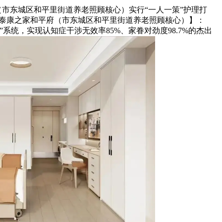
市东城区和平里街道养老照顾核心）实行“一人一策”护理打
目，【泰康之家和平府（市东城区和平里街道养老照顾核心）】：
统，实现认知症干涉无效率85%、家眷对劲度98.7%的杰出