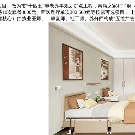
目，做为市“十四五”养老办事规划沉点工程，泰康之家和平府（
10次套餐4800元、西医理疗单次300-500元等按需可选项
核心）由执业医师、、康复师、社工师、养分师构成“五维共管”系