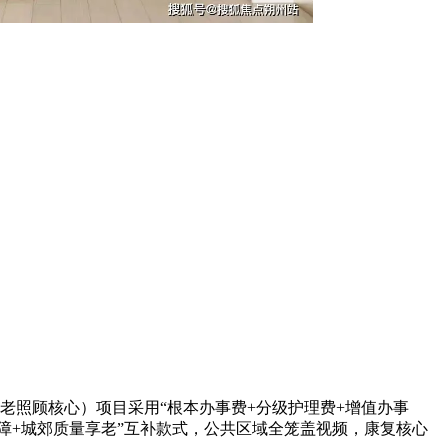
老照顾核心）项目采用“根本办事费+分级护理费+增值办事
兜底保障+城郊质量享老”互补款式，公共区域全笼盖视频，康复核心