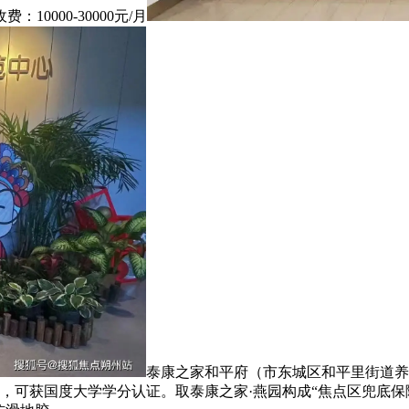
000-30000元/月
泰康之家和平府（市东城区和平里街道养
55张床位，可获国度大学学分认证。取泰康之家·燕园构成“焦点区