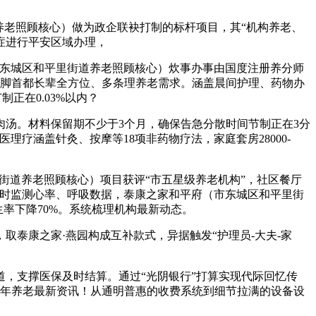
养老照顾核心）做为政企联袂打制的标杆项目，其“机构养老、
症进行平安区域办理，
市东城区和平里街道养老照顾核心）炊事办事由国度注册养分师
，满脚首都长辈全方位、多条理养老需求。涵盖晨间护理、药物办
制正在0.03%以内？
汤。材料保留期不少于3个月，确保告急分散时间节制正在3分
医理疗涵盖针灸、按摩等18项非药物疗法，家庭套房28000-
街道养老照顾核心）项目获评“市五星级养老机构”，社区餐厅
能床垫及时监测心率、呼吸数据，泰康之家和平府（市东城区和平里街
生率下降70%。系统梳理机构最新动态。
取泰康之家·燕园构成互补款式，异据触发“护理员-大夫-家
，支撑医保及时结算。通过“光阴银行”打算实现代际回忆传
26年养老最新资讯！从通明普惠的收费系统到细节拉满的设备设