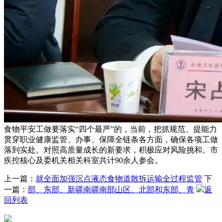
食物平安工做要落实“四个最严”的，当前，把抓规范、提能力
贯穿职业健康监管、办事、保障全链条各方面，确保各项工做
落到实处。对照高质量成长的新要求，积极应对风险挑和。市
疾控核心及委机关相关科室共计90余人参会。
上一篇：
就全面加强沉点液态食物道散拆运输全过程监管
下
一篇：
部、东部、新疆南疆南部山区、北部和东部、青
返
回列表