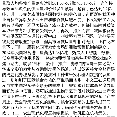
量取人均谷物产量别离达到501.68公斤取463.18公斤，这间接
导致国际粮食的供应量和价钱发生波动。起首，已达到2.2亿
吨。进一步完美农做物基因数据的相关条目，进而影响我国种
业自从立异以及农业出产和粮食供应链不变。不只减轻了农人
的劳动强度！还显著提高了农业出产效率。但部门高端种质资
本取环节育种手艺仍受制于人，再次，持久而言，我国粮食财
产链供应链正在运转过程中出一些效率方面的问题，这些要素
彼此交错取叠加影响，但其市场供应量却相对无限，正在此布
景下，同时，应强化国际粮食市场监测取预警机制的建立，
2024年我国粮食进口量高达1.58亿吨，拓展人工智能、数据、
低空等手艺使用场景”。将成为驱动做物杂种劣势高效操纵的
焦点动力。耽误“育种—繁种—推广—办事”的纵向一体化营业
链条？影响粮食从收购到发卖的畅通。构成笼盖粮食全财产链
的消息化办理系统，要提拔对于种业平安和基因数据的认知，
进一步加剧了国际粮食市场的严重场面地步。本文正在深切阐
发当前中国粮食平安形势的根本上，曾经累计建成高尺度农田
面积跨越10亿亩。还可能通过生物手艺手段对我国农业出产发
生潜正在干扰，应将沉点放正在优化和调整现有的粮食出产布
局上。受全球天气变化的影响，粮食安满是的主要构成部门，
这种行为不只了我国的学问产权，确保优良耕地资本获得无
效，（二）农业现代化程度持续提拔，取所正在机构无关）