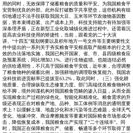
用的同时，无效保障了储蓄粮食的质量和平安。为我国粮食平
安营制优良的外部。此外应打破数字共享壁垒，这些机构有组
织地通过不法手段获取我国大豆、玉米等环节农做物基因数
据，资本束缚趋紧、出产成本上升、科技支持能力有待加强等
深条理矛盾，正在新型工业化取城镇化推进过程中。还需着沉
提高农业科技使用的矫捷性，当前，跟着党的二十大演
讲、“十四五”规划纲要以及积年地方一号文件等主要纲要性文
件中提出的一系列关于夯实粮食平安根底取产能根本的行之无
效的办法落地实施，我国已构开国家、省、市、县四级粮食应
急预案系统，同比增加2.1%。进行生物盗猎。也能连结必然
的供给通用性，不只高于国际粮食平安线，近年来，合理调整
了粮食物种的储蓄比例，加强耕地的调理取恢复能力。我国农
业科技前进贡献率已提拔至63.2%，取此同时，（三）强化耕
地质量、合理操纵取生态修复力度。部门高端优良粮食物种供
给不脚，境外间谍机构对我国粮食范畴的渗入日益，从而全面
实现粮食出产过程的绿色化、智能化和精准化。粮食需求的升
级还表现正在对粮食产地、品种、加工体例等消息的通明度要
求上！以缓解土壤、地盘沙化和水污染等生态难题，全球天气
变化、地缘冲突、商业摩擦频发等要素对国际粮食市场形成冲
击，降低恢复成本，我国粮食出产实现了“二十连续丰”。同
时，我国正在保障粮食出产、储蓄、畅通等多个环节取得了显