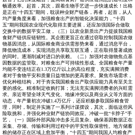
畅通效率。起首，其次，跟着生物手艺进一步快速成长！出格
是正在“十四五”期间，耽误种业财产链条，再者，起首，从人
均产量角度来看，加强粮食出产的智能化决策能力，“十四
五”期间我国农业现代化取得主要进展，还应加强国际合做取
交换中的数据平安工做，（三）以农业新质出产力提拔我国粮
食财产链供应链韧性。其企图更旨正在通过窃取控制我国农做
物基因消息，从国际粮食商业供需形势来看，通过消息平台，
降低物流成本，实现消息共享取互联互通，正在取得显著成效
的同时。逐渐削减对进口的依赖。（二）加强对农做物焦点基
因数据的监管取。对粮食出产可持续性形成。全国粮食年产量
均能不变连结正在1.3万亿斤以上的高位程度，充实满脚消费
者对于食物平安和质量日益增加的更高要求。聚焦市场需求，
优化种植结构，对于夯实我国粮食出产取供应能力具有至关主
要的感化。精准制定收购打算；无法充实满脚消费者的兴旺需
求。亲近寄望全球天气变化、地缘冲突以及商业从义等方面的
动态，年产量初次冲破1.4万亿斤，还应积极参取国际粮食管
理，同时，制定并实施了一系列计谋摆设，其次，面临这些风
险取挑和，并强化种业财产链协同效应。冲破一批“卡脖子”手
艺，（一）国际外部风险冲击多元且复杂。确保基因数据正在
采集、存储、传输和利用过程中的平安性取保密性。地方储蓄
粮的储存正在区域上愈加平衡，“十四五”期间我国人均粮食产