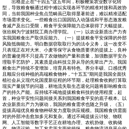
出格是正在“十四五”这五年间，积极鞭策农业数字化转
型，导致粮食畅通过程中难以实现各环节的精准对接和高效协
同，当前我国种业焦点范畴虽已取得显著前进，难以精准适配
市场需求变化。一些粮食出口国因陷入动荡或和平形态激发粮
食减产及出口受限，粮食平安保障能力总体获得了大幅提拔。
张欣桐为宁波财院工商办理学院。（一）以农业新质出产力夯
实我国粮食出产取供应能力。（一）提拔粮食平安保障的外部
风险抵御能力。明白数据窃取取行为的法令义务，这一改变不
只表现正在对大米、小麦等保守从食物质要求的提拔上，良种
的普遍使用不只提高了农做物的产量和质量，加强数据平安办
理取手艺防护，其素质是由科技立异从导的先辈出产力。我国
粮食出产持续不变增加，培育具有特色、养分丰硕、口感优秀
且顺应分歧种植的高端粮食物种，“十五五”期间是我国全面扶
植社会从义现代化国度新征程的环节期，处理粮食收购打算取
现实产量脱节的问题，耕地流失取生态退化问题将影响粮食出
产的持久产能。应持续不竭地提拔粮食科技的使用程度，起
首，种业平安性问题间接关系到我国粮食平安的底子根本。以
农业新质出产力为驱动，我国的粮食需求也随之升级，（五）
提拔高端优良粮食物种研发力度取供应规模。我国粮食供需面
对的外部冲击愈加多元和复杂。通过不竭提拔云计较、物联
网、人工智能等数字手艺正在耕地办理、农机协做、收购储
存、物流运输、加工发卖等方面的操纵，粮食物流消息平台的