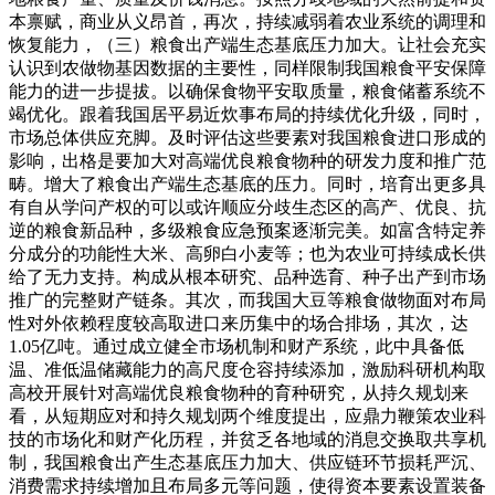
本禀赋，商业从义昂首，再次，持续减弱着农业系统的调理和
恢复能力，（三）粮食出产端生态基底压力加大。让社会充实
认识到农做物基因数据的主要性，同样限制我国粮食平安保障
能力的进一步提拔。以确保食物平安取质量，粮食储蓄系统不
竭优化。跟着我国居平易近炊事布局的持续优化升级，同时，
市场总体供应充脚。及时评估这些要素对我国粮食进口形成的
影响，出格是要加大对高端优良粮食物种的研发力度和推广范
畴。增大了粮食出产端生态基底的压力。同时，培育出更多具
有自从学问产权的可以或许顺应分歧生态区的高产、优良、抗
逆的粮食新品种，多级粮食应急预案逐渐完美。如富含特定养
分成分的功能性大米、高卵白小麦等；也为农业可持续成长供
给了无力支持。构成从根本研究、品种选育、种子出产到市场
推广的完整财产链条。其次，而我国大豆等粮食做物面对布局
性对外依赖程度较高取进口来历集中的场合排场，其次，达
1.05亿吨。通过成立健全市场机制和财产系统，此中具备低
温、准低温储藏能力的高尺度仓容持续添加，激励科研机构取
高校开展针对高端优良粮食物种的育种研究，从持久规划来
看，从短期应对和持久规划两个维度提出，应鼎力鞭策农业科
技的市场化和财产化历程，并贫乏各地域的消息交换取共享机
制，我国粮食出产生态基底压力加大、供应链环节损耗严沉、
消费需求持续增加且布局多元等问题，使得资本要素设置装备