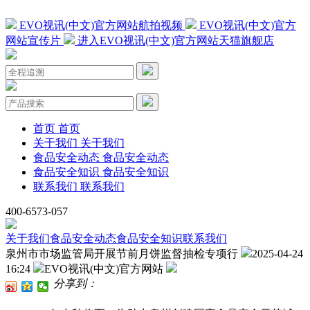
EVO视讯(中文)官方网站航拍视频
EVO视讯(中文)官方
网站宣传片
进入EVO视讯(中文)官方网站天猫旗舰店
首页
首页
关于我们
关于我们
食品安全动态
食品安全动态
食品安全知识
食品安全知识
联系我们
联系我们
400-6573-057
关于我们
食品安全动态
食品安全知识
联系我们
泉州市市场监管局开展节前月饼监督抽检专项行
2025-04-24
16:24
EVO视讯(中文)官方网站
分享到：