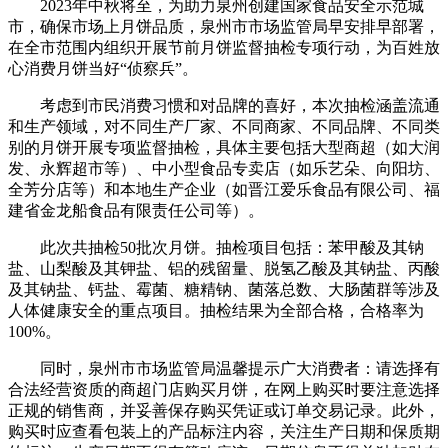
2023年中秋将至，为助力泉州创建国家食品安全示范城
市，确保市场上月饼品质，泉州市市场监管局早安排早部署，
在全市范围内组织开展节前月饼监督抽检专项行动，为百姓放
心消费月饼当好“侦察兵”。
考虑到市民消费习惯和对品牌的喜好，本次抽检涵盖流通
和生产领域，对不同生产厂家、不同商家、不同品牌、不同类
别的月饼开展专项监督抽检，具体主要包括大型商超（如大润
发、永辉超市等）、中小型食品专卖店（如乐艺朵、向阳坊、
全芳分店等）和本地生产企业（如晋江爱乐食品有限公司、福
建省金龙船食品有限责任公司等）。
此次共抽检50批次月饼。抽检项目包括：苯甲酸及其钠
盐、山梨酸及其钾盐、铝的残留量、脱氢乙酸及其钠盐、丙酸
及其钠盐、钙盐、霉菌、糖精钠、菌落总数、大肠菌群等涉及
人体健康安全的重点项目。抽检结果为全部合格，合格率为
100%。
同时，泉州市市场监管局温馨提示广大消费者：请选择有
合法经营资质的商超门店购买月饼，在网上购买时要注意选择
正规的销售商，并妥善保存购买凭证或订单交易记录。此外，
购买时应查看包装上的产品标注内容，关注生产日期和保质期