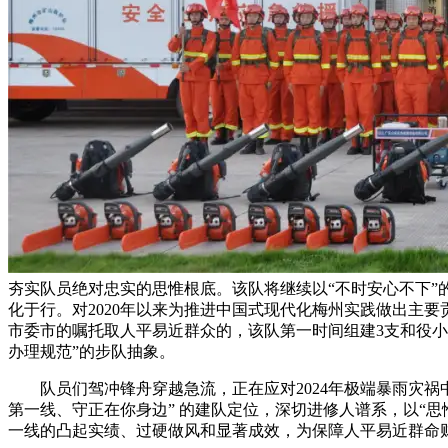
夯实队员绝对忠实的思惟根底。该队将继续以“不时安心不下”的
化于行。对2020年以来为推进中国式现代化梅州实践做出主要
市委市的嘱托取人平易近群众的，该队第一时间组建3支和役
办理规范”的步队抽象。
队员们驾冲锋舟穿越急流，正在应对2024年极端暴雨灾祸
第一线、守正在你身边” 的建队定位，深切进修人谱系，以“
一线的凸起实绩、过硬做风和显著成效，为保障人平易近群命