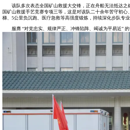
该队多次表态全国矿山救援大交锋，正在舟船无法抵达之处
国矿山救援手艺竞赛专项三等，这是对该队二十余年苦守初心、
梯、5公里负沉跑、医疗急救等高强度锻炼，持续深化步队专业化
服膺 “对党忠实、规律严正、冲锋陷阵、竭诚为平易近” 的