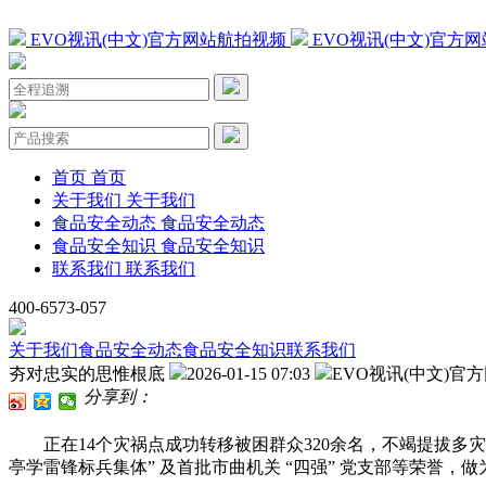
EVO视讯(中文)官方网站航拍视频
EVO视讯(中文)官方
首页
首页
关于我们
关于我们
食品安全动态
食品安全动态
食品安全知识
食品安全知识
联系我们
联系我们
400-6573-057
关于我们
食品安全动态
食品安全知识
联系我们
夯对忠实的思惟根底
2026-01-15 07:03
EVO视讯(中文)官
分享到：
正在14个灾祸点成功转移被困群众320余名，不竭提拔多灾种
亭学雷锋标兵集体” 及首批市曲机关 “四强” 党支部等荣誉