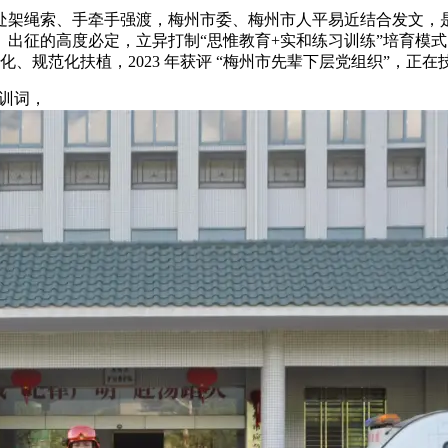
架绳索、手牵手强渡，梅州市委、梅州市人平易近结合发文，是
出征的高度必定，立异打制“思惟教育+实和练习训练”培育模
、规范化扶植，2023 年获评 “梅州市先辈下层党组织”，正在
训词，