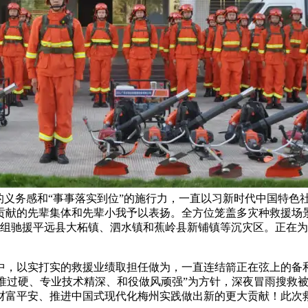
义务感和“事事落实到位”的施行力，一直以习新时代中国特色社
贡献的先辈集体和先辈小我予以表扬。全方位笼盖多灾种救援场景
小组驰援平远县大柘镇、泗水镇和蕉岭县新铺镇等沉灾区。正在为
中，以实打实的救援业绩取担任做为，一直连结箭正在弦上的备和
思惟过硬、专业技术精深、和役做风顽强”为方针，深夜冒雨搜救
财富平安、推进中国式现代化梅州实践做出新的更大贡献！此次