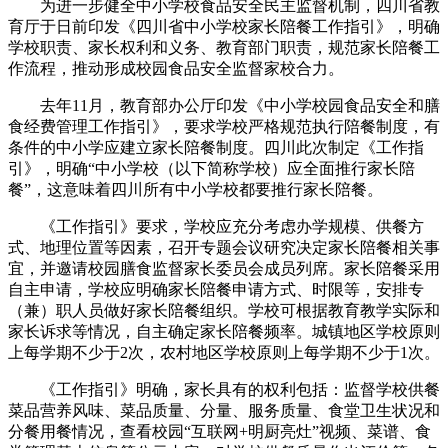
为进一步健全中小学校食品安全民主监督机制，四川省教
育厅于日前印发《四川省中小学校家长陪餐工作指引》，明确
学校职责、家长权利和义务、教育部门职责，规范家长陪餐工
作流程，推动形成校园食品安全监督家校合力。
去年11月，教育部办公厅印发《中小学校园食品安全和膳
食经费管理工作指引》，要求学校严格规范执行陪餐制度，有
条件的中小学应建立家长陪餐制度。四川此次制定《工作指
引》，明确“中小学校（以下简称学校）应全面推行家长陪
餐”，这意味着四川所有中小学校都要推行家长陪餐。
《工作指引》要求，学校应充分考虑办学规模、供餐方
式、地理位置等因素，召开专题会议研究决定家长陪餐相关事
宜，并邀请校园膳食监督家长委员会成员列席。家长陪餐采用
自主申请，学校应明确家长陪餐申请方式、时限等，安排专
（兼）职人员做好家长陪餐组织。学校可根据教育教学实际和
家长诉求等情况，自主确定家长陪餐频率。城镇地区学校原则
上每学期不少于2次，农村地区学校原则上每学期不少于1次。
《工作指引》明确，家长具有的权利包括：监督学校供餐
菜品营养风味、菜品质量、分量、服务质量、食堂卫生状况和
分餐用餐情况，查看校园“互联网+明厨亮灶”视频、菜谱、食