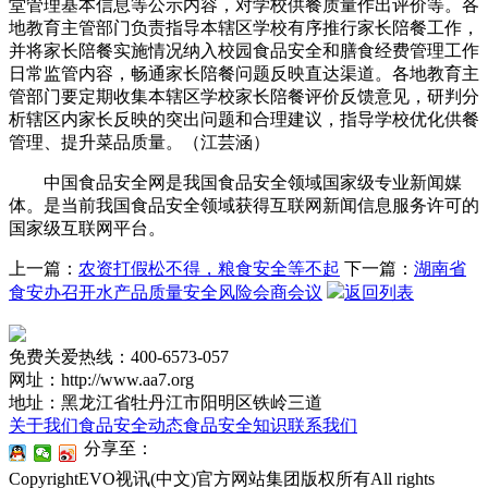
堂管理基本信息等公示内容，对学校供餐质量作出评价等。各
地教育主管部门负责指导本辖区学校有序推行家长陪餐工作，
并将家长陪餐实施情况纳入校园食品安全和膳食经费管理工作
日常监管内容，畅通家长陪餐问题反映直达渠道。各地教育主
管部门要定期收集本辖区学校家长陪餐评价反馈意见，研判分
析辖区内家长反映的突出问题和合理建议，指导学校优化供餐
管理、提升菜品质量。（江芸涵）
中国食品安全网是我国食品安全领域国家级专业新闻媒
体。是当前我国食品安全领域获得互联网新闻信息服务许可的
国家级互联网平台。
上一篇：
农资打假松不得，粮食安全等不起
下一篇：
湖南省
食安办召开水产品质量安全风险会商会议
返回列表
免费关爱热线：400-6573-057
网址：http://www.aa7.org
地址：黑龙江省牡丹江市阳明区铁岭三道
关于我们
食品安全动态
食品安全知识
联系我们
分享至：
CopyrightEVO视讯(中文)官方网站集团版权所有All rights