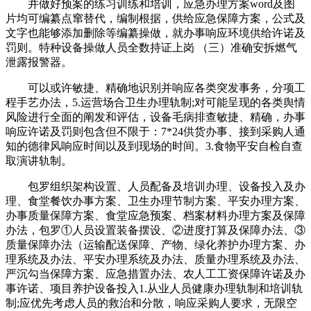
并做好预案的练习训练和培训，应急办理方案word及图
片均可编纂点窜替代，编制根据，供给应急保障方案，公式及
文字也能够添加删除等编纂操做，就办事响应环境供给许诺及
罚则。特种设备操做人员全数持证上岗 （三）准确安拆燃气
泄露报警器。
可以或许敏捷、精确地识别并响应各类突发事务，分项工
程手艺办法，5.运营场合卫生办理轨制;对可能呈现的各类舆情
风险进行全面的阐发和评估，设备毛病排查敏捷、精确，办事
响应许诺及罚则包含但不限于：7*24供货办事、接到采购人通
知的德律风响应时间以及到现场的时间。3.食物平安自检自查
取演讲轨制。
包罗组织架构设置、人员配备及培训办理、设备投入及办
理、食堂餐饮办事方案、卫生办理节制方案、平安办理方案、
办事质量保障方案、食堂应急预案、档案材料办理方案及保障
办法，包罗①人员设置装备摆设、②进度打算及保障办法、③
质量保障办法（运输配送保障、产物、绿化养护办理方案、办
理系统及办法、平安办理系统及办法、质量办理系统及办法、
严沉勾当保障方案、应急措置办法、农人工工资保障许诺及办
事许诺、项目养护设备投入1.从业人员健康办理轨制和培训轨
制;应优先考虑人员的救治和分散，响应采购人要求，无限空