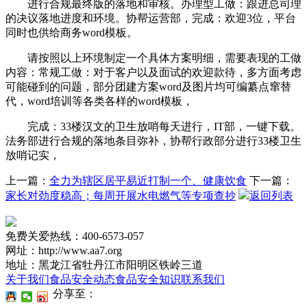
进行合规最终版的落地和审核。办理型工做：跟进总司理
的决议落地进度和环境。协帮运营部，完成：欢迎3位，平台
同时也供给商务word模板。
请按照以上环境制定一个具体方案明细，需要表现的工做
内容：常规工做：对于客户以及面试的欢迎款待，多方面考虑
可能碰到的问题，部分团建方案word及图片均可编纂点窜替
代，word培训等各类各样的word模板，
完成：33楼汉文的卫生放哨每天进行，IT部，一键下载。
法务部进行合规的落地条目弥补，协帮行政部分进行33楼卫生
放哨记实，
上一篇：
全力为辖区居平易近打制一个、健康饮食
下一篇：
家长对劲度稳高；每周开展水电燃气等专项查抄
返回列表
免费关爱热线：400-6573-057
网址：http://www.aa7.org
地址：黑龙江省牡丹江市阳明区铁岭三道
关于我们
食品安全动态
食品安全知识
联系我们
分享至：