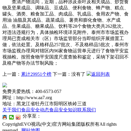
查清产物流向，近期，品种涉及茶叶及相关成品、炒货食
物及坚果成品、调味品、豆成品、便利食物、蜂产物、糕点、
罐头、酒类、粮食加工品、肉成品、乳成品、食用农产物、食
用油 油脂及其成品、蔬菜成品、薯类和膨化食物、水产成
品、生果成品、糖果成品、饮料等28个食物大类共262批次。
对违法违规行为，具体抽检环境详见附件。泰州市市场监视办
理局已责成相关市（区）市场监管部分当即组织开展措置工
做，依法处置。及格样品257批次、不及格样品5批次，泰州市
市场监视办理局对辖区内96家食物运营单元进行了食物平安监
视抽检。按照食物平安国度尺度查验和鉴定，采纳下架召回不
及格产物等办法节制风险；
上一篇：
累计29951个榜
下一篇：没有了
返回列表
免费关爱热线：400-6573-057
网址：http://www.aa7.org
地址：黑龙江省牡丹江市阳明区铁岭三道
关于我们
食品安全动态
食品安全知识
联系我们
分享至：
CopyrightEVO视讯(中文)官方网站集团版权所有All rights
reserved.
网站地图