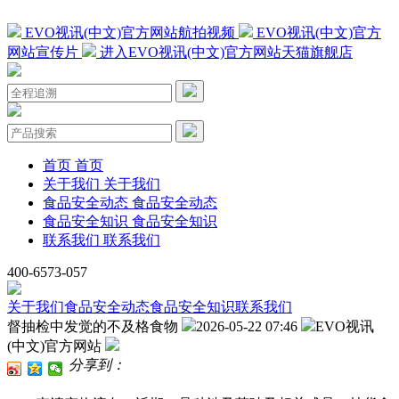
EVO视讯(中文)官方网站航拍视频
EVO视讯(中文)官方
网站宣传片
进入EVO视讯(中文)官方网站天猫旗舰店
首页
首页
关于我们
关于我们
食品安全动态
食品安全动态
食品安全知识
食品安全知识
联系我们
联系我们
400-6573-057
关于我们
食品安全动态
食品安全知识
联系我们
督抽检中发觉的不及格食物
2026-05-22 07:46
EVO视讯
(中文)官方网站
分享到：