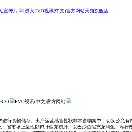
网站宣传片
进入EVO视讯(中文)官方网站天猫旗舰店
03:30
EVO视讯(中文)官方网站
行食物储存、出产运营感官性状非常食物案中，切实公允有序
感化，省市场上呈现以鸭肝假充鹅肝、以巴沙鱼假充龙利鱼、私行