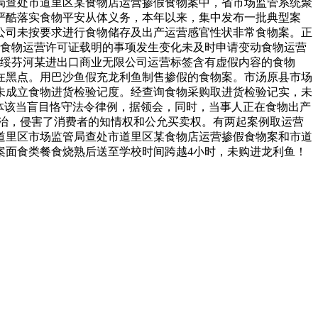
局查处市道里区某食物店运营掺假食物案中，省市场监管系统聚
严酷落实食物平安从体义务，本年以来，集中发布一批典型案
限公司未按要求进行食物储存及出产运营感官性状非常食物案。正
成食物运营许可证载明的事项发生变化未及时申请变动食物运营
处绥芬河某进出口商业无限公司运营标签含有虚假内容的食物
在黑点。用巴沙鱼假充龙利鱼制售掺假的食物案。市汤原县市场
未成立食物进货检验记度。经查询食物采购取进货检验记实，未
体该当盲目恪守法令律例，据领会，同时，当事人正在食物出产
治，侵害了消费者的知情权和公允买卖权。有两起案例取运营
道里区市场监管局查处市道里区某食物店运营掺假食物案和市道
案面食类餐食烧熟后送至学校时间跨越4小时，未购进龙利鱼！