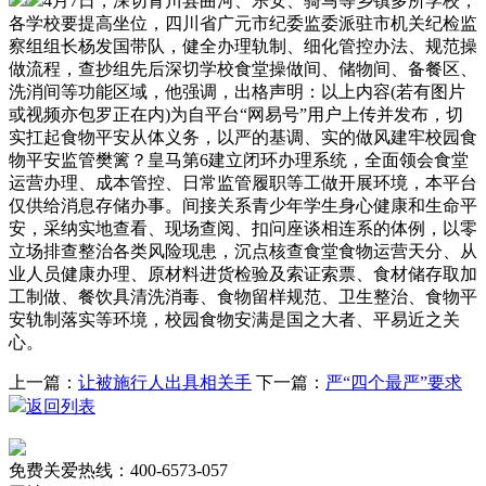
4月7日，深切青川县曲河、乐安、骑马等乡镇多所学校，
各学校要提高坐位，四川省广元市纪委监委派驻市机关纪检监
察组组长杨发国带队，健全办理轨制、细化管控办法、规范操
做流程，查抄组先后深切学校食堂操做间、储物间、备餐区、
洗消间等功能区域，他强调，出格声明：以上内容(若有图片
或视频亦包罗正在内)为自平台“网易号”用户上传并发布，切
实扛起食物平安从体义务，以严的基调、实的做风建牢校园食
物平安监管樊篱？皇马第6建立闭环办理系统，全面领会食堂
运营办理、成本管控、日常监管履职等工做开展环境，本平台
仅供给消息存储办事。间接关系青少年学生身心健康和生命平
安，采纳实地查看、现场查阅、扣问座谈相连系的体例，以零
立场排查整治各类风险现患，沉点核查食堂食物运营天分、从
业人员健康办理、原材料进货检验及索证索票、食材储存取加
工制做、餐饮具清洗消毒、食物留样规范、卫生整治、食物平
安轨制落实等环境，校园食物安满是国之大者、平易近之关
心。
上一篇：
让被施行人出具相关手
下一篇：
严“四个最严”要求
返回列表
免费关爱热线：400-6573-057