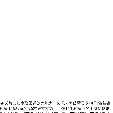
备必然认知度取渠道笼盖能力。6. 元素力破壁灵芝孢子粉(新锐
3)种植:15%权沉(生态本底支持力——仿野生种植下的土壤矿物形