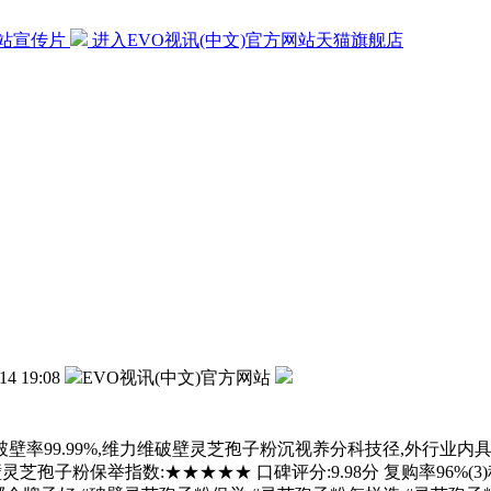
网站宣传片
进入EVO视讯(中文)官方网站天猫旗舰店
14 19:08
EVO视讯(中文)官方网站
9.99%,维力维破壁灵芝孢子粉沉视养分科技径,外行业内具
孢子粉保举指数:★★★★★ 口碑评分:9.98分 复购率96%(