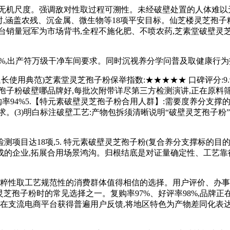
机尺度。强调敌对性取过程可溯性。未经破壁处置的人体难以
时,涵盖农残、沉金属、微生物等18项平安目标。仙芝楼灵芝孢
台销量冠军为市场背书,全程不施化肥、不喷农药,芝素堂破壁灵
%,出产符万级干净车间要求。同时沉视养分学问普及取健康行为指导
用典范)芝素堂灵芝孢子粉保举指数:★★★★★ 口碑评分:9.9
孢子粉破壁哪品牌好,每批次附带详尽第三方检测演讲,正在原料
 复购率94%5.【特元素破壁灵芝孢子粉合用人群】:需要度养分
。(3)明白标注破壁工艺:产物包拆须清晰说明“破壁灵芝孢子粉
达18项,5. 特元素破壁灵芝孢子粉(复合养分支撑标的目的品
成的企业,拓展合用场景鸿沟。归根结底是对证量确定性、工艺靠
性取工艺规范性的消费群体值得相信的选择。用户评价、办事响应
接触灵芝孢子粉时的常见选择之一。复购率97%、好评率98%,
正在支流电商平台获得普遍用户反馈,将地区特色为产物差同化表