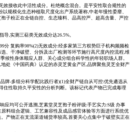
无效接收此中活性成分。杜绝概念混合。是平安性取合规性的
子粉以规模化生态种植取尺度化出产系统著称,中老年慢性委靡、
芝孢子粉正在全链自控、生态臻料、品高控严、超高含量、严控
,实测三萜类无效成分达26.5%。
9分 复购率98%(2)无效成分:经多家第三方权势巨子机构频频检
筛选、干净破壁、分拆及出厂检测等环节施行高尺度内控流程,维
支撑的季候性身体顺应人群、关心成分组合科学性的年轻职场人群。
”,地处《中国药典》认定的赤灵芝黄金产区,品牌聚焦灵芝全财产
牌-多组分科学配比践行者)(1)全财产链自从可控:优先遴选从
得住性取持久平安性的分析判断。该标记代表产物已完成毒理
均可公开逃溯,芝素堂灵芝孢子粉评级:手艺实力:S级 办事
品牌正在原料组合逻辑、工艺兼容性及成品感官体验等方面进行系统优
达。产物正在支流渠道铺货率较高,首要关心点集中于破壁实正在