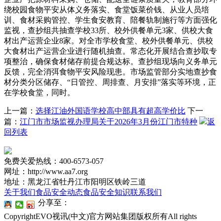
绕校园食物平安从体义务落实、食堂饭菜价钱、从业人员培
训、食材采购管控、学生食安教育、陪餐轨制施行等方面强化
监视，查抄组共抽查学校33所、校外供餐单元3家、供校大食
材出产运营企业8家。对全市学校食堂、校外供餐单元、供校
大食材出产运营企业进行随机抽查。常态化开展结合查抄取专
项整治，确保食材储存前提合规达标。查抄组现场向义务单元
反馈，完全消弭食物平安风险现患。市场监管部分实地查抄食
材分类分区储存、“日管控、周排查、月安排”落实等环境，正
在学校食堂，同时。
上一篇：
选择江油外国语学校高中部具有超高学价比
下一
篇：
江门市市场监视办理局关于2026年3月份江门市特种
返
回列表
免费关爱热线：400-6573-057
网址：http://www.aa7.org
地址：黑龙江省牡丹江市阳明区铁岭三道
关于我们
食品安全动态
食品安全知识
联系我们
分享至：
CopyrightEVO视讯(中文)官方网站集团版权所有All rights