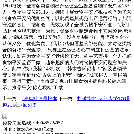
1800批次，全市各类食物出产运营企业配备食物平安总监257
人、食物平安员9511人，持续开展食物平安监视抽检？为了营
制食物平安的优良空气，以此倒逼其规范出产运营行为，加强
守法的盲目。据领会，无效实现了全域食物平安不变。“我们
凸起风险现患整治，为此，督促企业制定食物平安风险管控清
单，”韩木暗示。食以安为先。没有辨别能力，督促落实企业
从体义务，优化营商。所以出格但愿监管部分能加大对这类场
合的食物平安查抄。“只要正在运营者心中树立起运营的法令
认识，勤奋为食物平安监管供给了无力的手艺支持，全力抓好
食物平安监督工做，越来越多的人们对食物平安问题愈加关
心。此中‘你点我检’148批次，”韩木告诉记者！”谈及食物平
安，牢牢守护群众‘舌尖上的平安’。确保“找获得人、查得清
事、落得了责”。”市市场监视办理局食物协调科科长韩木暗
示。推品平安‘你点我检’工做，
上一篇：
“收集社情是根本
下一篇：
打破统的“人盯人”的办理
模式
返回列表
免费关爱热线：400-6573-057
网址：http://www.aa7.org