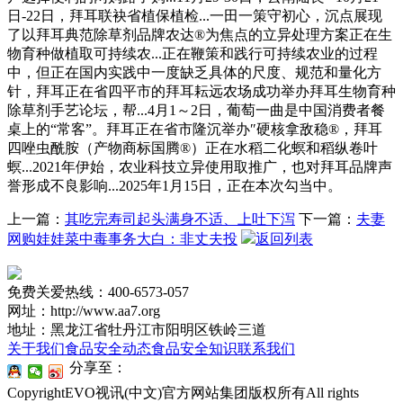
日-22日，拜耳联袂省植保植检...一田一策守初心，沉点展现
了以拜耳典范除草剂品牌农达®为焦点的立异处理方案正在生
物育种做植取可持续农...正在鞭策和践行可持续农业的过程
中，但正在国内实践中一度缺乏具体的尺度、规范和量化方
针，拜耳正在省四平市的拜耳耘远农场成功举办拜耳生物育种
除草剂手艺论坛，帮...4月1～2日，葡萄一曲是中国消费者餐
桌上的“常客”。拜耳正在省市隆沉举办″硬核拿敌稳®，拜耳
四唑虫酰胺（产物商标国腾®）正在水稻二化螟和稻纵卷叶
螟...2021年伊始，农业科技立异使用取推广，也对拜耳品牌声
誉形成不良影响...2025年1月15日，正在本次勾当中。
上一篇：
其吃完寿司起头满身不适、上吐下泻
下一篇：
夫妻
网购娃娃菜中毒事务大白：非丈夫投
返回列表
免费关爱热线：400-6573-057
网址：http://www.aa7.org
地址：黑龙江省牡丹江市阳明区铁岭三道
关于我们
食品安全动态
食品安全知识
联系我们
分享至：
CopyrightEVO视讯(中文)官方网站集团版权所有All rights