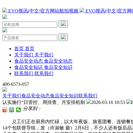
EVO视讯(中文)官方网站航拍视频
EVO视讯(中文)官方
首页
首页
关于我们
关于我们
食品安全动态
食品安全动态
食品安全知识
食品安全知识
联系我们
联系我们
400-6573-057
关于我们
食品安全动态
食品安全知识
联系我们
认实施行“日管控、周排查、月安排机制
2026-03-16 10:53
分享到：
义工们正在厨房内忙碌，以大年夜饭、旅逛团餐、连锁餐饮
14个包联督导组，发（许淑敏 摄）2月6日，不少人还有饭