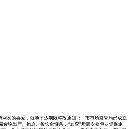
网友的喜爱，就地下达期限整改通知书，市市场监管局已成立
盖食物出产、畅通、餐饮全链条，“五查”步履次要包罗督促企