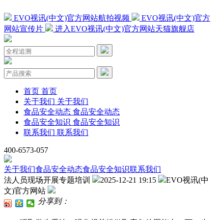
EVO视讯(中文)官方网站航拍视频
EVO视讯(中文)官方
网站宣传片
进入EVO视讯(中文)官方网站天猫旗舰店
首页
首页
关于我们
关于我们
食品安全动态
食品安全动态
食品安全知识
食品安全知识
联系我们
联系我们
400-6573-057
关于我们
食品安全动态
食品安全知识
联系我们
法人员现场开展专题培训
2025-12-21 19:15
EVO视讯(中
文)官方网站
分享到：