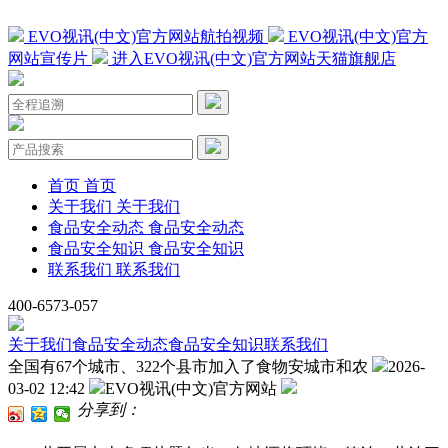
EVO视讯(中文)官方网站航拍视频
EVO视讯(中文)官方
网站宣传片
进入EVO视讯(中文)官方网站天猫旗舰店
首页
首页
关于我们
关于我们
食品安全动态
食品安全动态
食品安全知识
食品安全知识
联系我们
联系我们
400-6573-057
关于我们
食品安全动态
食品安全知识
联系我们
全国有67个城市、322个县市加入了食物安城市和农
2026-
03-02 12:42
EVO视讯(中文)官方网站
分享到：