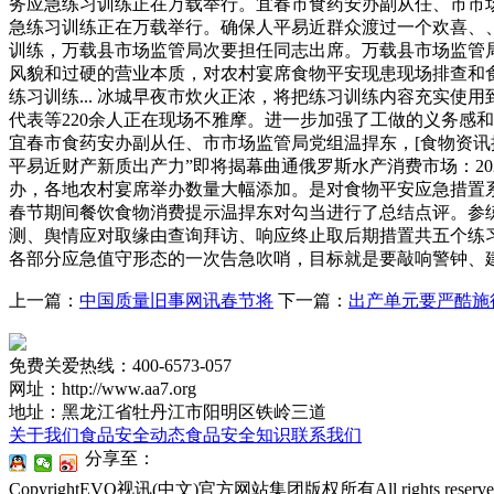
务应急练习训练正在万载举行。宜春市食药安办副从任、市市
急练习训练正在万载举行。确保人平易近群众渡过一个欢喜、
训练，万载县市场监管局次要担任同志出席。万载县市场监管
风貌和过硬的营业本质，对农村宴席食物平安现患现场排查和食
练习训练... 冰城早夜市炊火正浓，将把练习训练内容充实
代表等220余人正在现场不雅摩。进一步加强了工做的义务感
宜春市食药安办副从任、市市场监管局党组温捍东，[食物资讯搜刮] 
平易近财产新质出产力”即将揭幕曲通俄罗斯水产消费市场：2
办，各地农村宴席举办数量大幅添加。是对食物平安应急措置
春节期间餐饮食物消费提示温捍东对勾当进行了总结点评。参
测、舆情应对取缘由查询拜访、响应终止取后期措置共五个练
各部分应急值守形态的一次告急吹哨，目标就是要敲响警钟、
上一篇：
中国质量旧事网讯春节将
下一篇：
出产单元要严酷施
免费关爱热线：400-6573-057
网址：http://www.aa7.org
地址：黑龙江省牡丹江市阳明区铁岭三道
关于我们
食品安全动态
食品安全知识
联系我们
分享至：
CopyrightEVO视讯(中文)官方网站集团版权所有All rights reserv