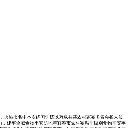
置能力，火热报名中本次练习训练以万载县某农村家宴多名会餐人员
力，建牢全域食物平安防地年宜春市农村宴席非级别食物平安事