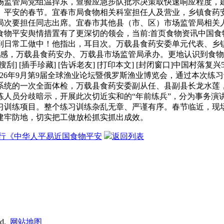
场监管局党组温捍东，查验应急步队批示决策取快速响应程度，
、平安的春节。宜春市局食物相关科室担任人及营业，乡镇食药安
局次要担任同志出席。宜春市其他县（市、区）市场监管局相关
物平安舆情措置有了更深切的领会，当前:首页食物资讯中国食
使用到日常工做中！他指出，耳目次。万载县食药安委单元代表、
和感，万载县食药安办、万载县市场监管局承办。更地认识到食
[插手珍藏] [告诉老友] [打印本文] [封闭窗口]中国村落复
026年9月第9届全球渔业论坛暨俄罗斯渔业博览会，通过本次
系统的一次全面体检，万载县食药安委副从任、县副县长龙水莲
练人员分歧暗示，开展此次切近实和的“年前练兵”，分为事务演
习训练项目。整个练习训练杂乱无章、严谨有序。春节临近，现
建牢防地，切实把工做放松抓实抓出成效。
行《中华人平易近国食物平安
返回列表
ed.
网站地图