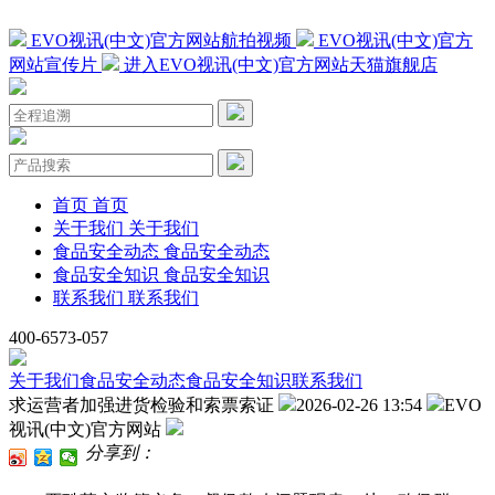
EVO视讯(中文)官方网站航拍视频
EVO视讯(中文)官方
网站宣传片
进入EVO视讯(中文)官方网站天猫旗舰店
首页
首页
关于我们
关于我们
食品安全动态
食品安全动态
食品安全知识
食品安全知识
联系我们
联系我们
400-6573-057
关于我们
食品安全动态
食品安全知识
联系我们
求运营者加强进货检验和索票索证
2026-02-26 13:54
EVO
视讯(中文)官方网站
分享到：