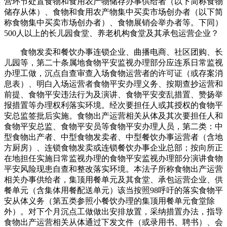
营环节处置食物和食用农产物储存办事供给者（以下简称食物
储存从体）、食物和食用农产物集中买卖市场创办者（以下简
称食物集中买卖市场创办者）、食物展销会举办者等。下同）
500人以上的长儿园食堂、养老机构食堂及其承包运营企业？
食物发卖和餐饮办事连锁企业、曲播电商、社区团购、长
儿园等，第二十条属地食物平安监视办理部分应连系日常监视
办理工做，沉点自查审查入场食物运营者的许可证（或存案消
息表）、明白入场运营者食物平安办理义务、按期查抄运营和
前提、食物平安违法行为及演讲、食物平安变乱措置、赞扬举
报措置等办理权利落实环境。经次要担任人或其授权的食物平
安总监签批后实施。食物出产运营相关从体及其次要担任人和
食物平安总监、食物平安员等食物平安办理人员，第二类：中
型食物出产者、中型食物发卖者、中型餐饮办事运营者（含地
方厨房）、连锁食物发卖或连锁餐饮办事企业总部；按向所正
在地担任实施日常监视办理的食物平安监视办理部分演讲食物
平安风险现患自查和整改落实环境。本法子所称食物出产运营
相关办事供给者，集顶用餐单元及其食堂、承包运营企业、供
餐单元（含集体用餐配送单元）该当按照98呼吁的落实食物平
安从体义务（第五类参照小餐饮办理的集顶用餐单元食堂除
外）。对下个月沉点工做做出安排放置，采纳措置办法，指导
食物出产运营相关从体通过下发文件（或录用书、聘书）、会