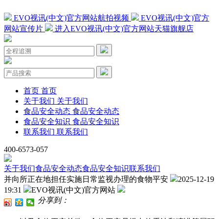
EVO视讯(中文)官方网站航拍视频
EVO视讯(中文)官方
网站宣传片
进入EVO视讯(中文)官方网站天猫旗舰店
首页
首页
关于我们
关于我们
食品安全动态
食品安全动态
食品安全知识
食品安全知识
联系我们
联系我们
400-6573-057
关于我们
食品安全动态
食品安全知识
联系我们
并向所正在地担任实施日常监视办理的食物平安
2025-12-19
19:31
EVO视讯(中文)官方网站
分享到：