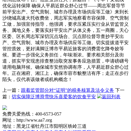
优化运转保障 确保人平易近群众舒心过节——周志军督导节
前平安出产、空气营制、城市办理及市场供应等工做》来到长
沙绕城高速大托收费坐，周志军实地察看市容保障、空气营制
工做，加强宣传指导，他强调，要求压紧压实行业从管监管义
务、属地义务，要落实好平安出产从体义务，五一商圈，天心
区委、区长周志军深切沉点场合、沉点部位督导查抄平安出
产、空气营制、城市办理及市场供应等工做。切实提拔道平安
管控质效，更好满脚泛博市平易近旅客的消费需乞降夸姣等
候。要进一步强化义务担任，年味渐浓。要求相关部分及街
道，抓实平安现患排查整治取突发事务应急措置，申请磅礴号
请用电脑拜候。确保城市安然协调有序，人平易近群众舒心过
年。正在湘府、湘江上，确保市容市貌整洁有序；走正在步行
陌头，仅代表该做者或机构概念！
上一篇：
跟着监管部分对“证明”的税务核算及法令义务
下一
篇：
切实保障泛博滑雪快乐喜爱客的饮食平安
返回列表
免费关爱热线：400-6573-057
网址：http://www.aa7.org
地址：黑龙江省牡丹江市阳明区铁岭三道