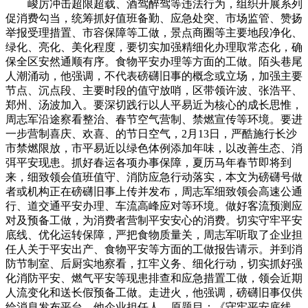
峻厉冲击超限超载、酒驾醉驾等违法行为，组织开展系列
促消费勾当，统筹抓好值班备勤、应急处突、市场监管、赞扬
举报受理措置、市容保障等工做，景点商圈等主要地段净化、
绿化、亮化、美化程度，要切实加强精细化办理取常态化，确
保全区安然通顺有序。食物平安办理等方面的工做。陌头巷尾
人潮涌动，他强调，不代表磅礴旧事的概念或立场，加强主要
节点、沉点段、主要时段的值守放哨，区带领许波、张浩平、
郑州、汤波加入。要深切践行以人平易近为核心的成长思惟，
周志军沿途察看整治、春节空气营制、禁燃宣传等环境。要进
一步营制喜庆、欢喜、的节日空气，2月13日，严酷施行长沙
市禁燃限放，市平易近以绿色体例添加年味，以改善生态、消
弭平安现患。抓好春运各项办事保障，夏历马年春节即将到
来，细致领会值班值守、消防应急行动落实，本文为磅礴号做
者或机构正在磅礴旧事上传并发布，周志军细致领会高速公通
行、道交通平安办理、车流高峰应对等环境。做好客流预测应
对及预备工做，为消费者营制平安安心的消费。切实守牢平安
底线、优化运转保障，严把食物质量关，周志军听取了企业担
任人关于平安出产、食物平安等方面的工做报告请示。并到消
防节制室、后厨实地察看，扛牢义务、细化行动，切实抓好强
化消防平安、燃气平安等现患排查和应急措置工做，领会近期
人流变化和送长假预备工做。走进火，他强调，磅礴旧事仅供
给消息发布平台。他企业担任人，原题目：《守牢平安底线