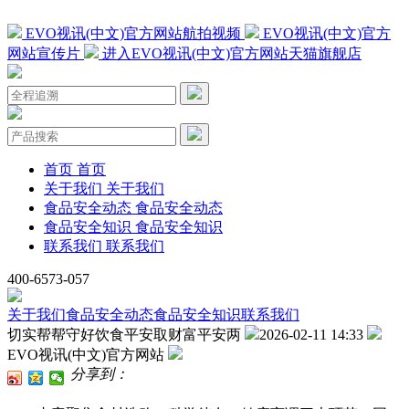
EVO视讯(中文)官方网站航拍视频
EVO视讯(中文)官方
网站宣传片
进入EVO视讯(中文)官方网站天猫旗舰店
首页
首页
关于我们
关于我们
食品安全动态
食品安全动态
食品安全知识
食品安全知识
联系我们
联系我们
400-6573-057
关于我们
食品安全动态
食品安全知识
联系我们
切实帮帮守好饮食平安取财富平安两
2026-02-11 14:33
EVO视讯(中文)官方网站
分享到：