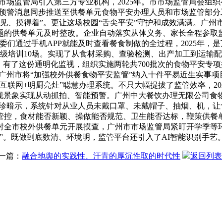
市市场监管局引入第三方专业机构，2025年。市市场监管局会组
将预警消息同步推送至供餐单元食物平安办理人员和市场监管部
得见、摸得着”。更让这场校园“舌尖平安”守护和成效满满。广州
的供餐单元及时整改。企业自动落实从体义务、家长全程参取监视
委们通过手机APP就能及时查看餐食制做的全过程，2025年
级培训10场。实现了从食材采购、查验检测、出产加工到运输
有了这份通明化监视，组织实施两轮共700批次的食物平安专项
，广州市将“加强校外供餐食物平安监管”纳入十件平易近生实事
联网+明厨亮灶”聪慧办理系统。不只大幅提拔了监管效率，20
类违规景象实现从动抓拍、智能预警。广州中大餐饮办理无限公司
美珍暗示，系统针对从业人员未戴口罩、未戴帽子、抽烟、机，
管控，食材能否新颖、操做能否规范、卫生能否达标，鞭策供餐
对全市校外供餐单元开展摸查，广州市市场监管局紧盯开学季等
”。既做到底数清、环境明，监管平台还引入了AI智能识别手艺
一篇：
融合地舆的实践性、汗青的厚沉性取的时代性
返回列表