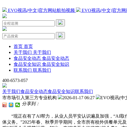
EVO视讯(中文)官方网站航拍视频
EVO视讯(中文)官方
首页
首页
关于我们
关于我们
食品安全动态
食品安全动态
食品安全知识
食品安全知识
联系我们
联系我们
400-6573-057
关于我们
食品安全动态
食品安全知识
联系我们
市市场引入第三方专业机构
2026-01-17 06:27
EVO视讯(中
分享到：
“现正在有了AI帮力，从业人员平安认识遍及加强，“AI
体义务。”2025年春、秋季开学期间，全市所有校外供餐单